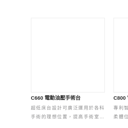
C660 電動油壓手術台
C80
超低床台設計可廣泛運用於各科
專利
手術的理想位置，提高手術室效
柔體
率及可靠度。
幅提