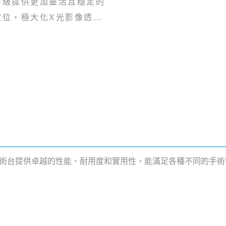
升級提供更加靈活且穩定的
定位，極大化X光影像透視
。
C系列手術台提供卓越的性能、耐用度和實用性，能滿足各種不同的