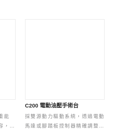
C200 電動油壓手術台
重能
採雙源動力驅動系統，透過電動
容，滿
馬達或腳踏板控制器精確調整體
位及角度。