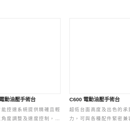
0 電動油壓手術台
C600 電動油壓手術台
智能控速系統提供精確且輕
超低台面高度及出色的承
位角度調整及速度控制，大
力，可與各種配件緊密兼
升工作效率。
足各種手術需求。