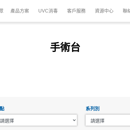
眾
產品方案
UVC消毒
客戶服務
資源中心
聯
手術台
點
系列別